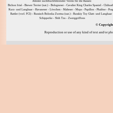
Ältester zuchtbuchführender Verein für die Rassen:
Bichon frisé - Biewer Terrier (nat.) - Bologneser - Cavalier King Charles Spaniel - Chihua
Kurz- und Langhaar - Havaneser - Löwchen - Malteser - Mops - Papillon - Phalène - Pra
Rattler (vorl. FCI) - Russisch Bolonka Zwetna (nat.) - Russkiy Toy Glatt- und Langhaar 
Schipperke - Shih Tzu - Zwerggriffons
© Copyright
Reproduction or use of any kind of text and/or pho