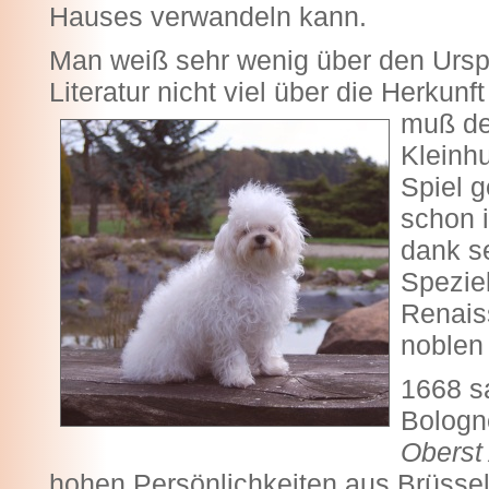
Hauses verwandeln kann.
Man weiß sehr wenig über den Urspr
Literatur nicht viel über die Herku
muß der
Kleinh
Spiel 
schon 
dank s
Speziel
Renais
noblen 
1668 s
Bologn
Oberst
hohen Persönlichkeiten aus Brüsse