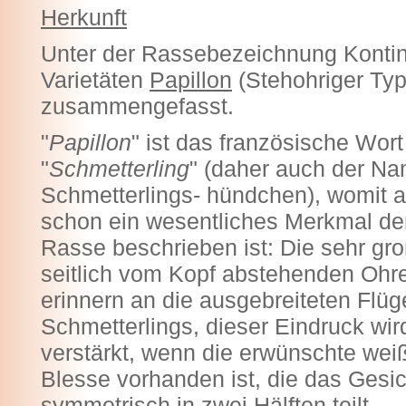
Herkunft
Unter der Rassebezeichnung Kontin
Varietäten
Papillon
(Stehohriger Ty
zusammengefasst.
"
Papillon
" ist das französische Wor
"
Schmetterling
" (daher auch der N
Schmetterlings- hündchen), womit 
schon ein wesentliches Merkmal de
Rasse beschrieben ist: Die sehr gr
seitlich vom Kopf abstehenden Ohr
erinnern an die ausgebreiteten Flüg
Schmetterlings, dieser Eindruck wir
verstärkt, wenn die erwünschte wei
Blesse vorhanden ist, die das Gesic
symmetrisch in zwei Hälften teilt.