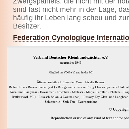
Zwergspaniels, die nicht mit der 
sind fast nicht mehr in der Lage, d
häufig ihr Leben lang scheu und zu
Besitzer.
Federation Cynologique Internatio
Verband Deutscher Kleinhundezüchter e.V.
gegründet 1948
Mitglied im VDH e.V. und in der FCI
Ältester zuchtbuchführender Verein für die Rassen:
Bichon frisé - Biewer Terrier (nat.) - Bologneser - Cavalier King Charles Spaniel - Chihua
Kurz- und Langhaar - Havaneser - Löwchen - Malteser - Mops - Papillon - Phalène - Pra
Rattler (vorl. FCI) - Russisch Bolonka Zwetna (nat.) - Russkiy Toy Glatt- und Langhaar 
Schipperke - Shih Tzu - Zwerggriffons
© Copyright
Reproduction or use of any kind of text and/or pho